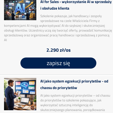
AI for Sales - wykorzystanie AI w sprzedaży
i obsłudze klienta
Szkolenie pokazuje, jak handlowcy i zespoły
sprzedażowe na czele Właściciela Firmy z
kompetencjami AI mogą wykorzystywać AI do szybszej i skuteczniejszej
obsługi klientów. Uczestnicy uczą się tworzyć oferty, prowadzić komunikację
sprzedażową oraz organizować pracę handlowca i sprzedażową z pomocą
AI
2.290 zł/os
zapisz się
AI jako system egzekucji priorytetów - od
chaosu do priorytetów
AI jako system egzekucji priorytetów – od chaosu
do priorytetów to szkolenie pokazujące, jak
wykorzystać sztuczną inteligencję do
skuteczniejszego planowania, porządkowania