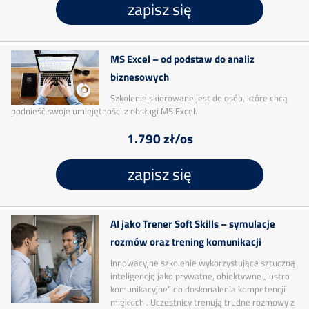
zapisz się
MS Excel – od podstaw do analiz
biznesowych
Szkolenie skierowane jest do osób, które chcą
podnieść swoje umiejętności z obsługi MS Excel.
1.790 zł/os
zapisz się
AI jako Trener Soft Skills – symulacje
rozmów oraz trening komunikacji
Innowacyjne szkolenie wykorzystujące sztuczną
inteligencję jako prywatne, obiektywne „lustro
komunikacyjne” do doskonalenia kompetencji
miękkich . Uczestnicy trenują trudne rozmowy z