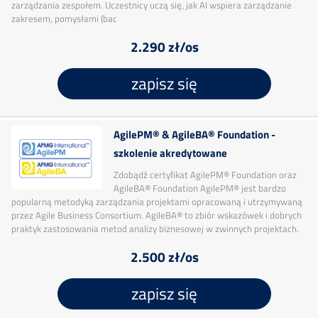
zarządzania zespołem. Uczestnicy uczą się, jak AI wspiera zarządzanie
zakresem, pomysłami (bac
2.290 zł/os
zapisz się
AgilePM® & AgileBA® Foundation -
szkolenie akredytowane
Zdobądź certyfikat AgilePM® Foundation oraz
AgileBA® Foundation AgilePM® jest bardzo
popularną metodyką zarządzania projektami opracowaną i utrzymywaną
przez Agile Business Consortium. AgileBA® to zbiór wskazówek i dobrych
praktyk zastosowania metod analizy biznesowej w zwinnych projektach.
2.500 zł/os
zapisz się