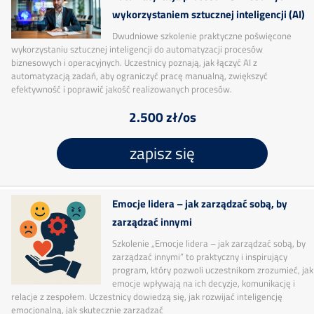
wykorzystaniem sztucznej inteligencji (AI)
Dwudniowe szkolenie praktyczne poświęcone
wykorzystaniu sztucznej inteligencji do automatyzacji procesów
biznesowych i operacyjnych. Uczestnicy poznają, jak łączyć AI z
automatyzacją zadań, aby ograniczyć pracę manualną, zwiększyć
efektywność i poprawić jakość realizowanych procesów.
2.500 zł/os
zapisz się
Emocje lidera – jak zarządzać sobą, by
zarządzać innymi
Szkolenie „Emocje lidera – jak zarządzać sobą, by
zarządzać innymi” to praktyczny i inspirujący
program, który pozwoli uczestnikom zrozumieć, jak
emocje wpływają na ich decyzje, komunikację i
relacje z zespołem. Uczestnicy dowiedzą się, jak rozwijać inteligencję
emocjonalną, jak skutecznie zarządzać