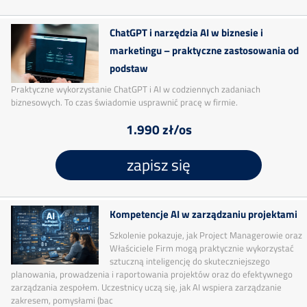
ChatGPT i narzędzia AI w biznesie i
marketingu – praktyczne zastosowania od
podstaw
Praktyczne wykorzystanie ChatGPT i AI w codziennych zadaniach
biznesowych. To czas świadomie usprawnić pracę w firmie.
1.990 zł/os
zapisz się
Kompetencje AI w zarządzaniu projektami
Szkolenie pokazuje, jak Project Managerowie oraz
Właściciele Firm mogą praktycznie wykorzystać
sztuczną inteligencję do skuteczniejszego
planowania, prowadzenia i raportowania projektów oraz do efektywnego
zarządzania zespołem. Uczestnicy uczą się, jak AI wspiera zarządzanie
zakresem, pomysłami (bac