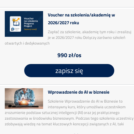
Voucher na szkolenia/akademię w
2026/2027 roku
Zapłać za szkolenie, akademię tym roku i zrealizuj
je w 2026/2027 roku Dotyczy zarówno szkoleń
otwartych i dedykowanych
990 zł/os
zapisz się
Wprowadzenie do AI w biznesie
Szkolenie Wprowadzenie do AI w Biznesie to
intensywny kurs, który umożliwia uczestnikom
zrozumienie podstaw sztucznej inteligencji (AI) oraz jej praktycznego
zastosowania w środowisku biznesowym. Podczas tego szkolenia uczestnicy
zdobywają wiedzę na temat kluczowych koncepcji związanych z AI, taki