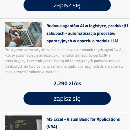
zapisz się
Budowa agentów AI w logistyce, produkcji i
zakupach - automatyzacja procesów
operacyjnych w oparciu o modele LLM
Praktyczne warsztaty skupione na budowie autonomicznych agentów AI,
którzy automatyzują analizę dokumentacji transportowej (CMR) i
produkcyjnej. Uczestnicy przechodzą od teoretycznych podstaw modeli
językowych do tworzenia własnych narzędzi operacyjnych działających w
bezpiecznym środowisku na realn
2.290 zł/os
zapisz się
MS Excel - Visual Basic for Applications
(VBA)