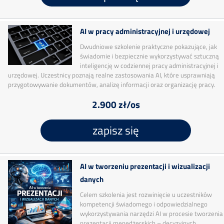
AI w pracy administracyjnej i urzędowej
Dwudniowe szkolenie praktyczne pokazujące, jak
świadomie i bezpiecznie wykorzystywać sztuczną
inteligencję w codziennej pracy administracyjnej i
urzędowej. Uczestnicy poznają realne zastosowania AI, które usprawniają
przygotowywanie dokumentów, analizę informacji oraz organizację pracy.
2.900 zł/os
zapisz się
AI w tworzeniu prezentacji i wizualizacji
danych
Celem szkolenia jest rozwinięcie u uczestników
kompetencji świadomego i odpowiedzialnego
wykorzystywania narzędzi AI w procesie tworzenia
prezentacji menedżerskich – decyzyjnych,