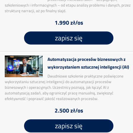
szkoleniowych i informacyjnych – od etapu analizy problemu i danych, przez
strukturę narracji, aż po finalny slajd.
1.990 zł/os
zapisz się
Automatyzacja procesów biznesowych z
wykorzystaniem sztucznej inteligencji (AI)
Dwudniowe szkolenie praktyczne poświęcone
wykorzystaniu sztucznej inteligencji do automatyzacji procesów
biznesowych i operacyjnych. Uczestnicy poznają, jak łączyć AI z
automatyzacją zadań, aby ograniczyć pracę manualną, zwiększyć
efektywność i poprawić jakość realizowanych procesów.
2.500 zł/os
zapisz się