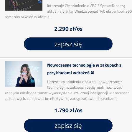
Interesuje Cię szkolenie z VBA ? Sprawdź naszą
aktualną ofertę. Wiedza ponad 140 ekspertów. 360
tematów szkoleń w ofercie.
2.290 zł/os
zapisz się
Nowoczesne technologie w zakupach z
przykładami wdrożeń AI
Uczestnicy szkolenia z zakresu nowoczesnych
technologii w zakupach będą mieli możliwość
zdobycia wiedzy na temat wykorzystania sztucznej inteligencji w procesach
zakupowych, co pozwoli im efektywniej zarządzać swoimi zasobami
1.790 zł/os
zapisz się