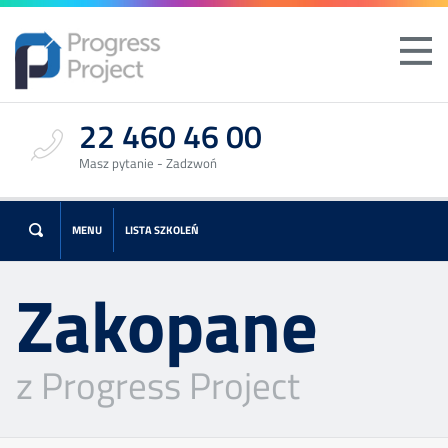
22 460 46 00
Masz pytanie - Zadzwoń
MENU
LISTA SZKOLEŃ
Zakopane
z Progress Project