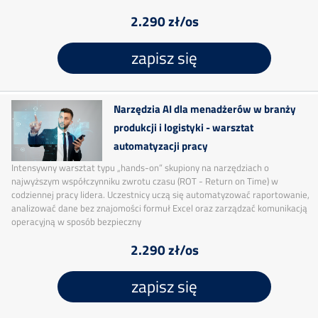
2.290 zł/os
zapisz się
Narzędzia AI dla menadżerów w branży
produkcji i logistyki - warsztat
automatyzacji pracy
Intensywny warsztat typu „hands-on” skupiony na narzędziach o
najwyższym współczynniku zwrotu czasu (ROT - Return on Time) w
codziennej pracy lidera. Uczestnicy uczą się automatyzować raportowanie,
analizować dane bez znajomości formuł Excel oraz zarządzać komunikacją
operacyjną w sposób bezpieczny
2.290 zł/os
zapisz się