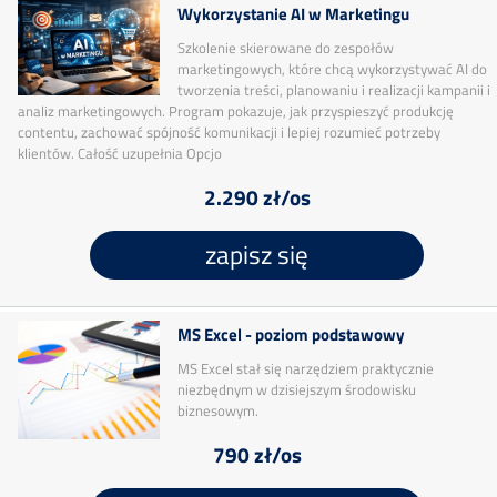
Wykorzystanie AI w Marketingu
Szkolenie skierowane do zespołów
marketingowych, które chcą wykorzystywać AI do
tworzenia treści, planowaniu i realizacji kampanii i
analiz marketingowych. Program pokazuje, jak przyspieszyć produkcję
contentu, zachować spójność komunikacji i lepiej rozumieć potrzeby
klientów. Całość uzupełnia Opcjo
2.290 zł/os
zapisz się
MS Excel - poziom podstawowy
MS Excel stał się narzędziem praktycznie
niezbędnym w dzisiejszym środowisku
biznesowym.
790 zł/os