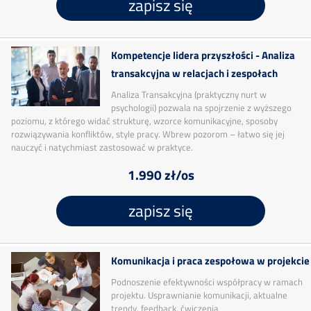
zapisz się
Kompetencje lidera przyszłości - Analiza
transakcyjna w relacjach i zespołach
Analiza Transakcyjna (praktyczny nurt w
psychologii) pozwala na spojrzenie z wyższego
poziomu, z którego widać strukturę, wzorce komunikacyjne, sposoby
rozwiązywania konfliktów, style pracy. Wbrew pozorom – łatwo się jej
nauczyć i natychmiast zastosować w praktyce.
1.990 zł/os
zapisz się
Komunikacja i praca zespołowa w projekcie
Podnoszenie efektywności współpracy w ramach
projektu. Usprawnianie komunikacji, aktualne
trendy, feedback, ćwiczenia