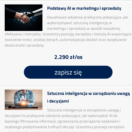
Podstawy AI w marketingu i sprzedaży
Dwudniowe szkolenie praktyczne pokazujące, jak
wykorzystywać sztuczną inteligencję w
marketingu i sprzedaży w sposób świadomy,
efektywny i mierzalny. Uczestnicy poznają narzędzia i metody AI wspierające
tworzenie treści, analizę danych, automatyzację działań oraz zwiększanie
skuteczności sprzedaży.
2.290 zł/os
zapisz się
Sztuczna inteligencja w zarządzaniu uwagą
i decyzjami
Sztuczna inteligencja w zarządzaniu uwagą i
decyzjami to praktyczne szkolenie pokazujące, jak wykorzystać AI do
lepszego filtrowania informacji, ograniczania przeciążenia zadaniami i
szybszego podejmowania trafnych decyzji. Uczestnicy poznają narzędzia