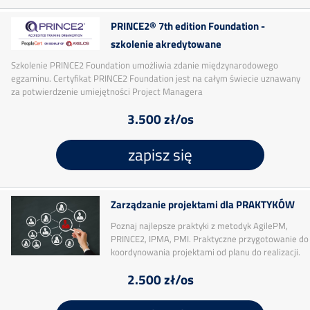
PRINCE2® 7th edition Foundation -
szkolenie akredytowane
Szkolenie PRINCE2 Foundation umożliwia zdanie międzynarodowego
egzaminu. Certyfikat PRINCE2 Foundation jest na całym świecie uznawany
za potwierdzenie umiejętności Project Managera
3.500 zł/os
zapisz się
Zarządzanie projektami dla PRAKTYKÓW
Poznaj najlepsze praktyki z metodyk AgilePM,
PRINCE2, IPMA, PMI. Praktyczne przygotowanie do
koordynowania projektami od planu do realizacji.
2.500 zł/os