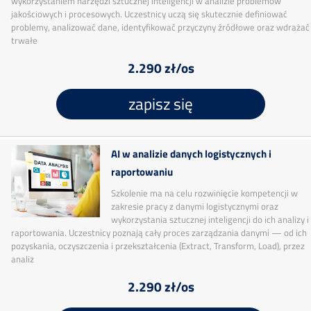
wykorzystaniem narzędzi sztucznej inteligencji w analizie problemów
jakościowych i procesowych. Uczestnicy uczą się skutecznie definiować
problemy, analizować dane, identyfikować przyczyny źródłowe oraz wdrażać
trwałe
2.290 zł/os
zapisz się
AI w analizie danych logistycznych i
raportowaniu
Szkolenie ma na celu rozwinięcie kompetencji w
zakresie pracy z danymi logistycznymi oraz
wykorzystania sztucznej inteligencji do ich analizy i
raportowania. Uczestnicy poznają cały proces zarządzania danymi — od ich
pozyskania, oczyszczenia i przekształcenia (Extract, Transform, Load), przez
analiz
2.290 zł/os