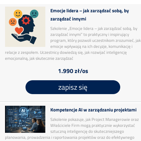
Emocje lidera – jak zarządzać sobą, by
zarządzać innymi
Szkolenie „Emocje lidera – jak zarządzać sobą, by
zarządzać innymi” to praktyczny i inspirujący
program, który pozwoli uczestnikom zrozumieć, jak
emocje wpływają na ich decyzje, komunikację i
relacje z zespołem. Uczestnicy dowiedzą się, jak rozwijać inteligencję
emocjonalną, jak skutecznie zarządzać
1.990 zł/os
zapisz się
Kompetencje AI w zarządzaniu projektami
Szkolenie pokazuje, jak Project Managerowie oraz
Właściciele Firm mogą praktycznie wykorzystać
sztuczną inteligencję do skuteczniejszego
planowania, prowadzenia i raportowania projektów oraz do efektywnego