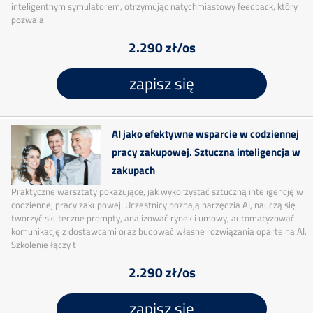
inteligentnym symulatorem, otrzymując natychmiastowy feedback, który
pozwala
2.290 zł/os
zapisz się
AI jako efektywne wsparcie w codziennej
pracy zakupowej. Sztuczna inteligencja w
zakupach
Praktyczne warsztaty pokazujące, jak wykorzystać sztuczną inteligencję w
codziennej pracy zakupowej. Uczestnicy poznają narzędzia AI, nauczą się
tworzyć skuteczne prompty, analizować rynek i umowy, automatyzować
komunikację z dostawcami oraz budować własne rozwiązania oparte na AI.
Szkolenie łączy t
2.290 zł/os
zapisz się