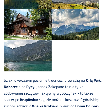
Online
Szkolenia
Doradztwo
Doświadczenie
Kontakt
Szlaki o wyższym poziomie trudności prowadzą na
Orlą Perć
,
Rohacze
albo
Rysy.
Jednak Zakopane to nie tylko
Zapisz
zdobywanie szczytów i aktywny wypoczynek - to także
spacer po
Krupówkach,
gdzie można skosztować góralskiej
się
kuchni, zobaczyć
Wielką Krokiew
i wejść do
Domu Do Góry