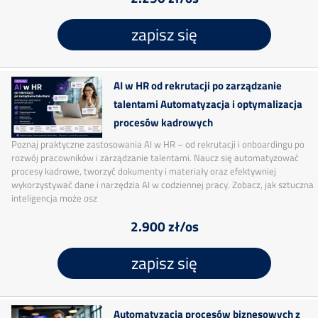
zapisz się
AI w HR od rekrutacji po zarządzanie
talentami Automatyzacja i optymalizacja
procesów kadrowych
Poznaj praktyczne zastosowania AI w HR – od rekrutacji i onboardingu po
rozwój pracowników i zarządzanie talentami. Naucz się automatyzować
procesy kadrowe, tworzyć dokumenty i materiały oraz efektywniej
wykorzystywać dane i narzędzia AI w codziennej pracy. Zobacz, jak sztuczna
inteligencja może osz
2.900 zł/os
zapisz się
Automatyzacja procesów biznesowych z