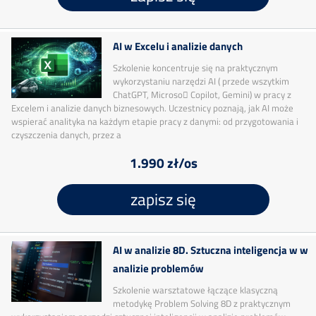
AI w Excelu i analizie danych
Szkolenie koncentruje się na praktycznym
wykorzystaniu narzędzi AI ( przede wszytkim
ChatGPT, Microso􀅌 Copilot, Gemini) w pracy z
Excelem i analizie danych biznesowych. Uczestnicy poznają, jak AI może
wspierać analityka na każdym etapie pracy z danymi: od przygotowania i
czyszczenia danych, przez a
1.990 zł/os
zapisz się
AI w analizie 8D. Sztuczna inteligencja w w
analizie problemów
Szkolenie warsztatowe łączące klasyczną
metodykę Problem Solving 8D z praktycznym