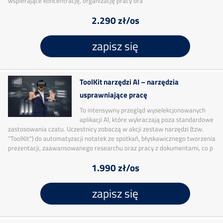
wspierające koncentrację, organizację pracy ora
2.290 zł/os
zapisz się
ToolKit narzędzi AI – narzędzia
usprawniające pracę
To intensywny przegląd wyselekcjonowanych
aplikacji AI, które wykraczają poza standardowe
zastosowania czatu. Uczestnicy zobaczą w akcji zestaw narzędzi (tzw.
"ToolKit") do automatyzacji notatek ze spotkań, błyskawicznego tworzenia
prezentacji, zaawansowanego researchu oraz pracy z dokumentami, co p
1.990 zł/os
zapisz się