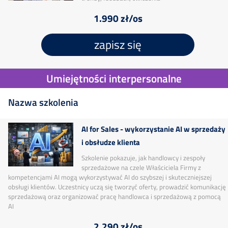
1.990 zł/os
zapisz się
Umiejętności interpersonalne
Nazwa szkolenia
AI for Sales - wykorzystanie AI w sprzedaży
i obsłudze klienta
Szkolenie pokazuje, jak handlowcy i zespoły
sprzedażowe na czele Właściciela Firmy z
kompetencjami AI mogą wykorzystywać AI do szybszej i skuteczniejszej
obsługi klientów. Uczestnicy uczą się tworzyć oferty, prowadzić komunikację
sprzedażową oraz organizować pracę handlowca i sprzedażową z pomocą
AI
2.290 zł/os