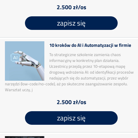
2.500 zł/os
zapisz się
10 kroków do AI i Automatyzacji w firmie
To strategiczne szkolenie zamienia chaos
informacyjny w konkretny plan działania.
Uczestnicy przejdą przez 10-etapową mapę
drogową wdrożenia AI: od identyfikacji procesów
nadających się do automatyzacji, przez wybór
narzędzi (low-code/no-code), aż po skuteczne zaangażowanie zespołu.
Warsztat uczy, j
2.500 zł/os
zapisz się