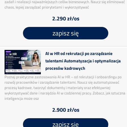
zadań i realizacji najważniejszych celów biznesowych. Naucz się eliminować
chaos, lepiej zarządzać priorytetami i wykorzystywać
2.290 zł/os
zapisz się
AI w HR od rekrutacji po zarządzanie
talentami Automatyzacja i optymalizacja
procesów kadrowych
Poznaj praktyczne zastosowania AI w HR – od rekrutacji i onboardingu po
rozwój pracowników i zarządzanie talentami. Naucz się automatyzować
procesy kadrowe, tworzyć dokumenty i materiały oraz efektywniej
wykorzystywać dane i narzędzia AI w codziennej pracy. Zobacz, jak sztuczna
inteligencja może osz
2.900 zł/os
zapisz się