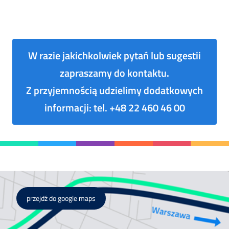
W razie jakichkolwiek pytań lub sugestii
zapraszamy do kontaktu.
Z przyjemnością udzielimy dodatkowych
informacji: tel. +48 22 460 46 00
przejdź do google maps