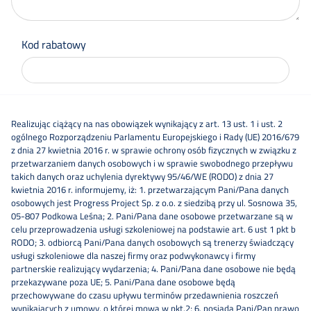
Kod rabatowy
Realizując ciążący na nas obowiązek wynikający z art. 13 ust. 1 i ust. 2
ogólnego Rozporządzeniu Parlamentu Europejskiego i Rady (UE) 2016/679
z dnia 27 kwietnia 2016 r. w sprawie ochrony osób fizycznych w związku z
przetwarzaniem danych osobowych i w sprawie swobodnego przepływu
takich danych oraz uchylenia dyrektywy 95/46/WE (RODO) z dnia 27
kwietnia 2016 r. informujemy, iż: 1. przetwarzającym Pani/Pana danych
osobowych jest Progress Project Sp. z o.o. z siedzibą przy ul. Sosnowa 35,
05-807 Podkowa Leśna; 2. Pani/Pana dane osobowe przetwarzane są w
celu przeprowadzenia usługi szkoleniowej na podstawie art. 6 ust 1 pkt b
RODO; 3. odbiorcą Pani/Pana danych osobowych są trenerzy świadczący
usługi szkoleniowe dla naszej firmy oraz podwykonawcy i firmy
partnerskie realizujący wydarzenia; 4. Pani/Pana dane osobowe nie będą
przekazywane poza UE; 5. Pani/Pana dane osobowe będą
przechowywane do czasu upływu terminów przedawnienia roszczeń
wynikających z umowy, o której mowa w pkt.2; 6. posiada Pani/Pan prawo