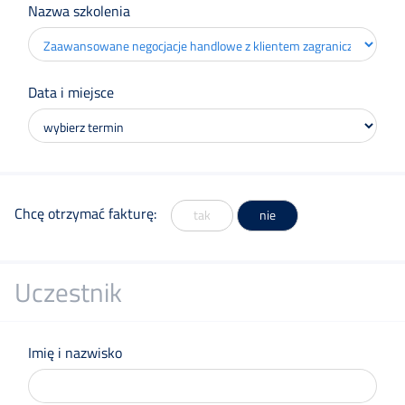
Nazwa szkolenia
Szkolenia
Online
Data i miejsce
Szkolenia
Doradztwo
Chcę otrzymać fakturę:
tak
nie
Doświadczenie
Uczestnik
Kontakt
Imię i nazwisko
Zapisz