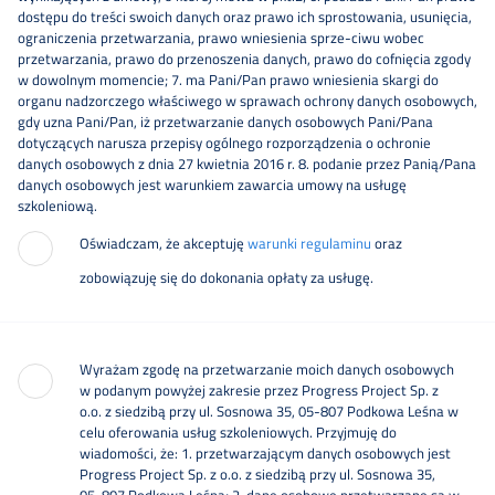
dostępu do treści swoich danych oraz prawo ich sprostowania, usunięcia,
ograniczenia przetwarzania, prawo wniesienia sprze-ciwu wobec
przetwarzania, prawo do przenoszenia danych, prawo do cofnięcia zgody
w dowolnym momencie; 7. ma Pani/Pan prawo wniesienia skargi do
organu nadzorczego właściwego w sprawach ochrony danych osobowych,
gdy uzna Pani/Pan, iż przetwarzanie danych osobowych Pani/Pana
dotyczących narusza przepisy ogólnego rozporządzenia o ochronie
danych osobowych z dnia 27 kwietnia 2016 r. 8. podanie przez Panią/Pana
danych osobowych jest warunkiem zawarcia umowy na usługę
szkoleniową.
Oświadczam, że akceptuję
warunki regulaminu
oraz
zobowiązuję się do dokonania opłaty za usługę.
Wyrażam zgodę na przetwarzanie moich danych osobowych
w podanym powyżej zakresie przez Progress Project Sp. z
o.o. z siedzibą przy ul. Sosnowa 35, 05-807 Podkowa Leśna w
celu oferowania usług szkoleniowych. Przyjmuję do
wiadomości, że: 1. przetwarzającym danych osobowych jest
Progress Project Sp. z o.o. z siedzibą przy ul. Sosnowa 35,
05-807 Podkowa Leśna; 2. dane osobowe przetwarzane są w