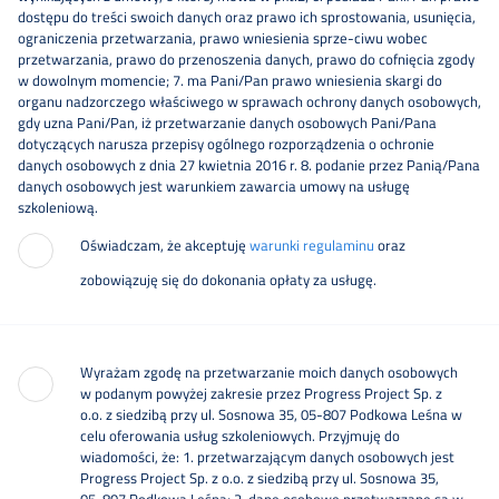
dostępu do treści swoich danych oraz prawo ich sprostowania, usunięcia,
ograniczenia przetwarzania, prawo wniesienia sprze-ciwu wobec
przetwarzania, prawo do przenoszenia danych, prawo do cofnięcia zgody
w dowolnym momencie; 7. ma Pani/Pan prawo wniesienia skargi do
organu nadzorczego właściwego w sprawach ochrony danych osobowych,
gdy uzna Pani/Pan, iż przetwarzanie danych osobowych Pani/Pana
dotyczących narusza przepisy ogólnego rozporządzenia o ochronie
danych osobowych z dnia 27 kwietnia 2016 r. 8. podanie przez Panią/Pana
danych osobowych jest warunkiem zawarcia umowy na usługę
szkoleniową.
Oświadczam, że akceptuję
warunki regulaminu
oraz
zobowiązuję się do dokonania opłaty za usługę.
Wyrażam zgodę na przetwarzanie moich danych osobowych
w podanym powyżej zakresie przez Progress Project Sp. z
o.o. z siedzibą przy ul. Sosnowa 35, 05-807 Podkowa Leśna w
celu oferowania usług szkoleniowych. Przyjmuję do
wiadomości, że: 1. przetwarzającym danych osobowych jest
Progress Project Sp. z o.o. z siedzibą przy ul. Sosnowa 35,
05-807 Podkowa Leśna; 2. dane osobowe przetwarzane są w