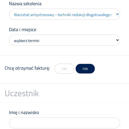
Nazwa szkolenia
Szkolenia
Online
Data i miejsce
Szkolenia
Doradztwo
Chcę otrzymać fakturę:
tak
nie
Doświadczenie
Uczestnik
Kontakt
Imię i nazwisko
Zapisz