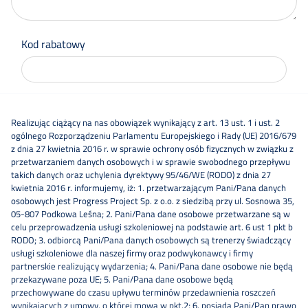
Kod rabatowy
Realizując ciążący na nas obowiązek wynikający z art. 13 ust. 1 i ust. 2
ogólnego Rozporządzeniu Parlamentu Europejskiego i Rady (UE) 2016/679
z dnia 27 kwietnia 2016 r. w sprawie ochrony osób fizycznych w związku z
przetwarzaniem danych osobowych i w sprawie swobodnego przepływu
takich danych oraz uchylenia dyrektywy 95/46/WE (RODO) z dnia 27
kwietnia 2016 r. informujemy, iż: 1. przetwarzającym Pani/Pana danych
osobowych jest Progress Project Sp. z o.o. z siedzibą przy ul. Sosnowa 35,
05-807 Podkowa Leśna; 2. Pani/Pana dane osobowe przetwarzane są w
celu przeprowadzenia usługi szkoleniowej na podstawie art. 6 ust 1 pkt b
RODO; 3. odbiorcą Pani/Pana danych osobowych są trenerzy świadczący
usługi szkoleniowe dla naszej firmy oraz podwykonawcy i firmy
partnerskie realizujący wydarzenia; 4. Pani/Pana dane osobowe nie będą
przekazywane poza UE; 5. Pani/Pana dane osobowe będą
przechowywane do czasu upływu terminów przedawnienia roszczeń
wynikających z umowy, o której mowa w pkt.2; 6. posiada Pani/Pan prawo