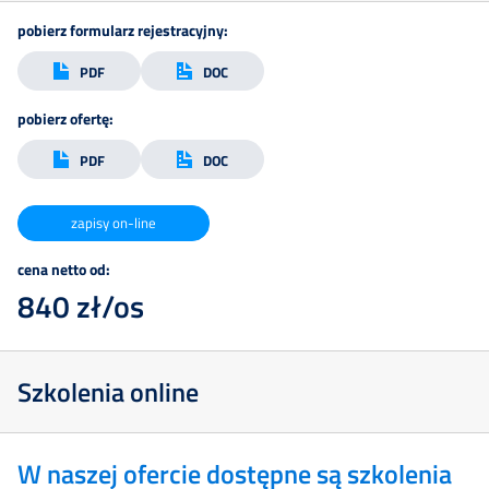
pobierz formularz rejestracyjny:
Doradztwo
PDF
DOC
Doświadczenie
pobierz ofertę:
PDF
DOC
Kontakt
zapisy on-line
Zapisz
cena netto od:
840 zł/os
się
Szkolenia online
W naszej ofercie dostępne są szkolenia