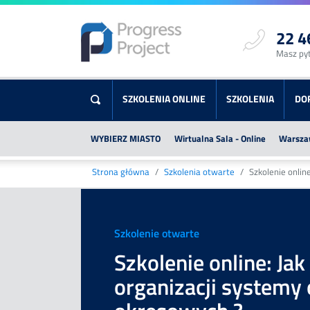
22 4
Masz py
SZKOLENIA ONLINE
SZKOLENIA
DO
WYBIERZ MIASTO
Wirtualna Sala - Online
Warsza
Strona główna
Szkolenia otwarte
Szkolenie onlin
Szkolenie otwarte
Szkolenie online: Ja
Szkolenia
organizacji systemy
Online