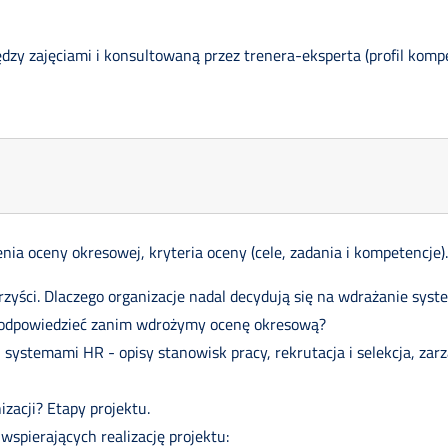
zy zajęciami i konsultowaną przez trenera-eksperta (profil kompet
nia oceny okresowej, kryteria oceny (cele, zadania i kompetencje).
rzyści. Dlaczego organizacje nadal decydują się na wdrażanie sy
y odpowiedzieć zanim wdrożymy ocenę okresową?
ystemami HR - opisy stanowisk pracy, rekrutacja i selekcja, zarzą
zacji? Etapy projektu.
spierających realizację projektu: