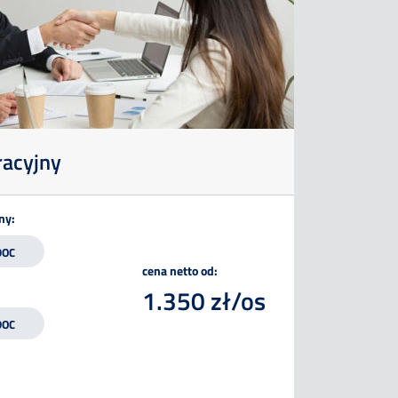
racyjny
ny:
DOC
cena netto od:
1.350 zł/os
DOC