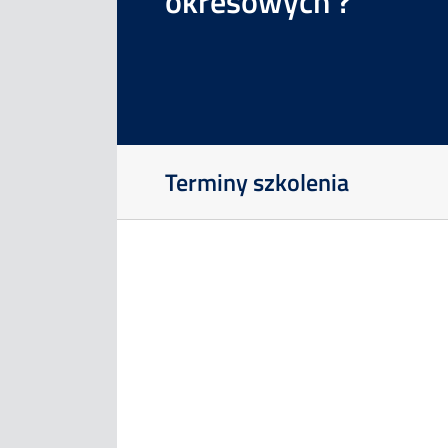
okresowych ?
Szkolenia
Doradztwo
Terminy szkolenia
Doświadczenie
Kontakt
Zapisz
się