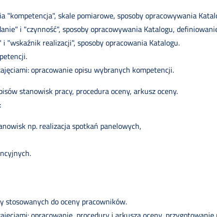
ęcia "kompetencja", skale pomiarowe, sposoby opracowywania Katal
adanie" i "czynność", sposoby opracowywania Katalogu, definiowani
l" i "wskaźnik realizacji", sposoby opracowania Katalogu.
etencji.
jęciami: opracowanie opisu wybranych kompetencji.
pisów stanowisk pracy, procedura oceny, arkusz oceny.
:
anowisk np. realizacja spotkań panelowych,
ncyjnych.
szy stosowanych do oceny pracowników.
ęciami: opracowanie procedury i arkusza oceny, przygotowanie p