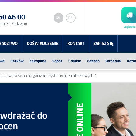
60 46 00
tanie - Zadzwoń
RADZTWO
DOŚWIADCZENIE
KONTAKT
ZAPISZ SIĘ
wa
Kraków
Zakopane
Sopot
Gdańsk
Poznań
Wrocław
Kato
e: Jak wdrażać do organizacji systemy ocen okresowych ?
k wdrażać do
 ocen