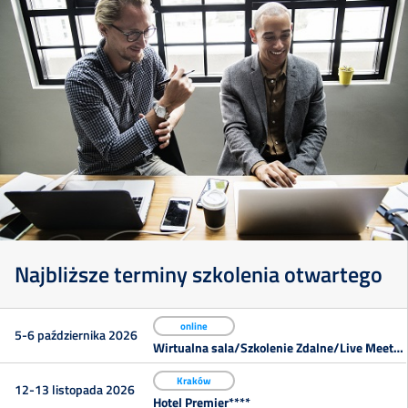
Szkolenia
Online
Najbliższe terminy szkolenia otwartego
Szkolenia
online
5-6 października 2026
Wirtualna sala/Szkolenie Zdalne/Live Meeting
Doradztwo
Kraków
12-13 listopada 2026
Hotel Premier****