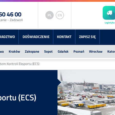
60 46 00
tanie - Zadzwoń
RADZTWO
DOŚWIADCZENIE
KONTAKT
ZAPISZ SIĘ
wa
Kraków
Zakopane
Sopot
Gdańsk
Poznań
Wrocław
Kato
tem Kontroli Eksportu (ECS)
ortu (ECS)