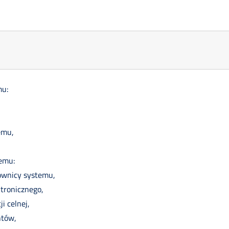
mu:
emu,
temu:
ownicy systemu,
tronicznego,
ji celnej,
ntów,