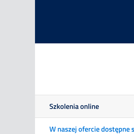
Szkolenia
Doradztwo
Doświadczenie
Kontakt
Zapisz
Szkolenia online
się
W naszej ofercie dostępne s