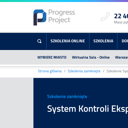
22 4
Masz py
SZKOLENIA ONLINE
SZKOLENIA
DO
WYBIERZ MIASTO
Wirtualna Sala - Online
Warsza
Strona główna
Szkolenia zamknięte
Szkolenie Sys
Szkolenie zamknięte
System Kontroli Eksp
Szkolenia
Online