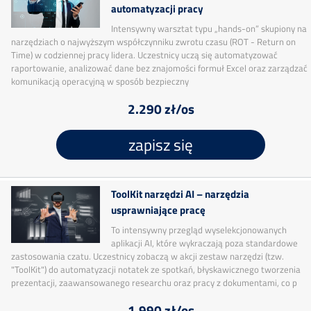
automatyzacji pracy
Intensywny warsztat typu „hands-on” skupiony na
narzędziach o najwyższym współczynniku zwrotu czasu (ROT - Return on
Time) w codziennej pracy lidera. Uczestnicy uczą się automatyzować
raportowanie, analizować dane bez znajomości formuł Excel oraz zarządzać
komunikacją operacyjną w sposób bezpieczny
2.290 zł/os
zapisz się
ToolKit narzędzi AI – narzędzia
usprawniające pracę
To intensywny przegląd wyselekcjonowanych
aplikacji AI, które wykraczają poza standardowe
zastosowania czatu. Uczestnicy zobaczą w akcji zestaw narzędzi (tzw.
"ToolKit") do automatyzacji notatek ze spotkań, błyskawicznego tworzenia
prezentacji, zaawansowanego researchu oraz pracy z dokumentami, co p
1.990 zł/os