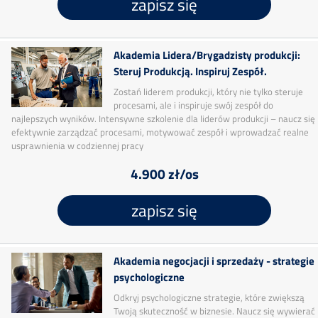
zapisz się
Akademia Lidera/Brygadzisty produkcji:
Steruj Produkcją. Inspiruj Zespół.
Zostań liderem produkcji, który nie tylko steruje
procesami, ale i inspiruje swój zespół do
najlepszych wyników. Intensywne szkolenie dla liderów produkcji – naucz się
efektywnie zarządzać procesami, motywować zespół i wprowadzać realne
usprawnienia w codziennej pracy
4.900 zł/os
zapisz się
Akademia negocjacji i sprzedaży - strategie
psychologiczne
Odkryj psychologiczne strategie, które zwiększą
Twoją skuteczność w biznesie. Naucz się wywierać