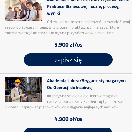
Praktyce Biznesowej: ludzie, procesy,
wyniki
Odkryj, jak skutecznie inspirować i prowadzić swój
zespół do sukcesu! Intensywny program praktycznych narzędzi, które
możesz wdrożyć od zaraz. Efektywne przywództwo w 3 modułach!
5.900 zł/os
zapisz się
Akademia Lidera/Brygadzisty magazynu:
Od Operacji do Inspiracji
Intensywne szkolenie dla liderów magazynu –
naucz się zarządzać zespołem, optymalizować
procesy i inspirować pracowników do osiągania najlepszych wyników.
4.900 zł/os