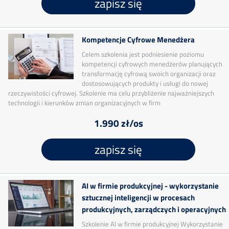
zapisz się
Kompetencje Cyfrowe Menedżera
Celem szkolenia jest podniesienie poziomu
kompetencji cyfrowych menedżerów planujących
transformację cyfrową swoich organizacji oraz
dostosowujących produkty i usługi do nowej
rzeczywistości cyfrowej. Szkolenie ma celu przybliżenie najważniejszych
technologii i kierunków zmian organizacyjnych w firm
1.990 zł/os
zapisz się
AI w firmie produkcyjnej - wykorzystanie
sztucznej inteligencji w procesach
produkcyjnych, zarządczych i operacyjnych
Szkolenie AI w firmie produkcyjnej Wykorzystanie