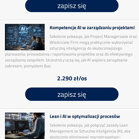
zapisz się
Kompetencje AI w zarządzaniu projektami
Szkolenie pokazuje, jak Project Managerowie oraz
Właściciele Firm mogą praktycznie wykorzystać
sztuczną inteligencję do skuteczniejszego
planowania, prowadzenia i raportowania projektów oraz do efektywnego
zarządzania zespołem. Uczestnicy uczą się, jak AI wspiera zarządzanie
zakresem, pomysłami (bac
2.290 zł/os
zapisz się
Lean i AI w optymalizacji procesów
Szkolenie pokazuje, jak połączyć zasady Lean
Management ze Sztuczna inteligencja (AI), aby
skutecznie eliminować marnotrawstwo i