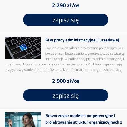
2.290 zł/os
zapisz się
AI w pracy administracyjnej i urzędowej
Dwudniowe szkolenie praktyczne pokazujące, jak
świadomie i bezpiecznie wykorzystywać sztuczną
inteligencję w codziennej pracy administracyjnej i
urzędowej. Uczestnicy poznają realne zastosowania AI, które usprawniają
przygotowywanie dokumentów, analizę informacji oraz organizację pracy.
2.900 zł/os
zapisz się
Nowoczesne modele kompetencyjne i
projektowanie struktur organizacyjnych z