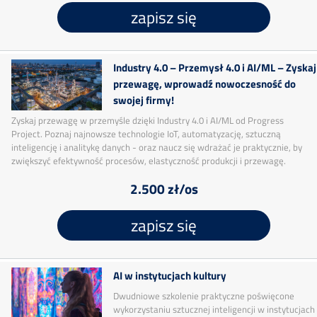
zapisz się
Industry 4.0 – Przemysł 4.0 i AI/ML – Zyskaj
przewagę, wprowadź nowoczesność do
swojej firmy!
Zyskaj przewagę w przemyśle dzięki Industry 4.0 i AI/ML od Progress
Project. Poznaj najnowsze technologie IoT, automatyzację, sztuczną
inteligencję i analitykę danych - oraz naucz się wdrażać je praktycznie, by
zwiększyć efektywność procesów, elastyczność produkcji i przewagę.
2.500 zł/os
zapisz się
AI w instytucjach kultury
Dwudniowe szkolenie praktyczne poświęcone
wykorzystaniu sztucznej inteligencji w instytucjach