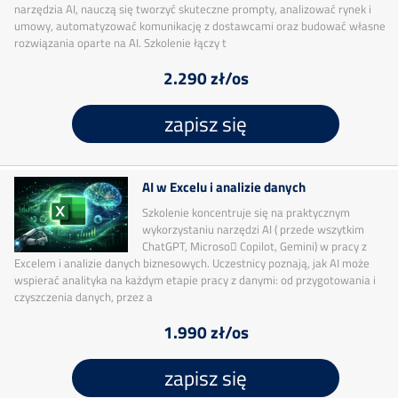
narzędzia AI, nauczą się tworzyć skuteczne prompty, analizować rynek i
umowy, automatyzować komunikację z dostawcami oraz budować własne
rozwiązania oparte na AI. Szkolenie łączy t
2.290 zł/os
zapisz się
AI w Excelu i analizie danych
Szkolenie koncentruje się na praktycznym
wykorzystaniu narzędzi AI ( przede wszytkim
ChatGPT, Microso􀅌 Copilot, Gemini) w pracy z
Excelem i analizie danych biznesowych. Uczestnicy poznają, jak AI może
wspierać analityka na każdym etapie pracy z danymi: od przygotowania i
czyszczenia danych, przez a
1.990 zł/os
zapisz się