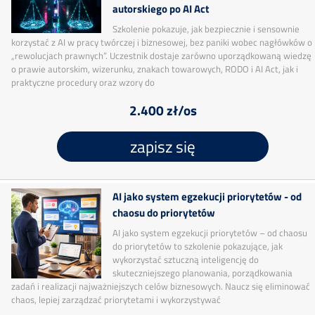
autorskiego po AI Act
Szkolenie pokazuje, jak bezpiecznie i sensownie
korzystać z AI w pracy twórczej i biznesowej, bez paniki wobec nagłówków o
„rewolucjach prawnych”. Uczestnik dostaje zarówno uporządkowaną wiedzę
o prawie autorskim, wizerunku, znakach towarowych, RODO i AI Act, jak i
praktyczne procedury oraz wzory do
2.400 zł/os
zapisz się
AI jako system egzekucji priorytetów - od
chaosu do priorytetów
AI jako system egzekucji priorytetów – od chaosu
do priorytetów to szkolenie pokazujące, jak
wykorzystać sztuczną inteligencję do
skuteczniejszego planowania, porządkowania
zadań i realizacji najważniejszych celów biznesowych. Naucz się eliminować
chaos, lepiej zarządzać priorytetami i wykorzystywać