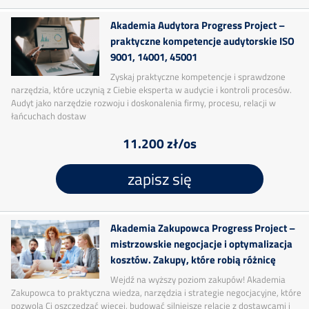
Akademia Audytora Progress Project –
praktyczne kompetencje audytorskie ISO
9001, 14001, 45001
Zyskaj praktyczne kompetencje i sprawdzone
narzędzia, które uczynią z Ciebie eksperta w audycie i kontroli procesów.
Audyt jako narzędzie rozwoju i doskonalenia firmy, procesu, relacji w
łańcuchach dostaw
11.200 zł/os
zapisz się
Akademia Zakupowca Progress Project –
mistrzowskie negocjacje i optymalizacja
kosztów. Zakupy, które robią różnicę
Wejdź na wyższy poziom zakupów! Akademia
Zakupowca to praktyczna wiedza, narzędzia i strategie negocjacyjne, które
pozwolą Ci oszczędzać więcej, budować silniejsze relacje z dostawcami i