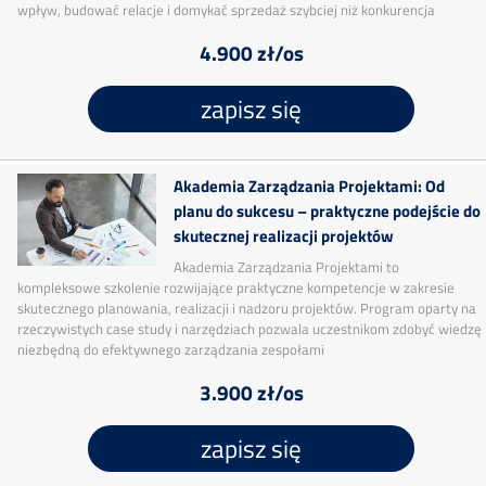
wpływ, budować relacje i domykać sprzedaż szybciej niż konkurencja
4.900 zł/os
zapisz się
Akademia Zarządzania Projektami: Od
planu do sukcesu – praktyczne podejście do
skutecznej realizacji projektów
Akademia Zarządzania Projektami to
kompleksowe szkolenie rozwijające praktyczne kompetencje w zakresie
skutecznego planowania, realizacji i nadzoru projektów. Program oparty na
rzeczywistych case study i narzędziach pozwala uczestnikom zdobyć wiedzę
niezbędną do efektywnego zarządzania zespołami
3.900 zł/os
zapisz się