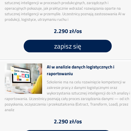
sztucznej inteligencji w procesach produkcyjnych, zarządczych i
operacyjnych pokazuje, jak praktycznie wdrażać rozwiązania oparte na
sztucznej inteligencji w przemyśle. Uczestnicy poznają zastosowania AI w
produkcji, logistyce, utrzymaniu ruchu i
2.290 zł/os
zapisz się
AI w analizie danych logistycznych i
raportowaniu
Szkolenie ma na celu rozwinięcie kompetencji w
zakresie pracy z danymi logistycznymi oraz
wykorzystania sztucznej inteligencji do ich analizy i
raportowania. Uczestnicy poznają cały proces zarządzania danymi — od ich
pozyskania, oczyszczenia i przekształcenia (Extract, Transform, Load), przez
analiz
2.290 zł/os