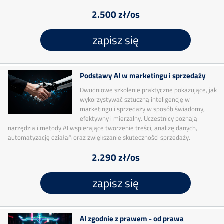
2.500 zł/os
zapisz się
Podstawy AI w marketingu i sprzedaży
Dwudniowe szkolenie praktyczne pokazujące, jak
wykorzystywać sztuczną inteligencję w
marketingu i sprzedaży w sposób świadomy,
efektywny i mierzalny. Uczestnicy poznają
narzędzia i metody AI wspierające tworzenie treści, analizę danych,
automatyzację działań oraz zwiększanie skuteczności sprzedaży.
2.290 zł/os
zapisz się
AI zgodnie z prawem - od prawa