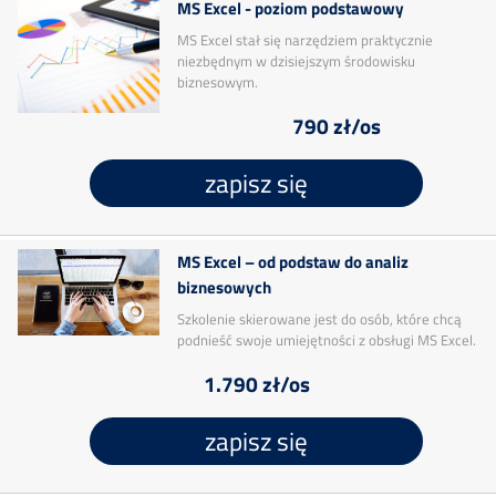
MS Excel - poziom podstawowy
MS Excel stał się narzędziem praktycznie
niezbędnym w dzisiejszym środowisku
biznesowym.
790 zł/os
zapisz się
MS Excel – od podstaw do analiz
biznesowych
Szkolenie skierowane jest do osób, które chcą
podnieść swoje umiejętności z obsługi MS Excel.
1.790 zł/os
zapisz się