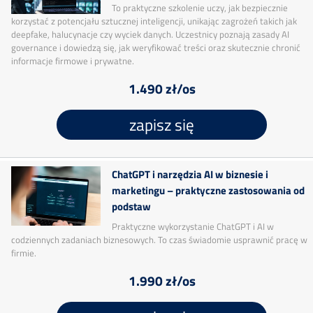
To praktyczne szkolenie uczy, jak bezpiecznie
korzystać z potencjału sztucznej inteligencji, unikając zagrożeń takich jak
deepfake, halucynacje czy wyciek danych. Uczestnicy poznają zasady AI
governance i dowiedzą się, jak weryfikować treści oraz skutecznie chronić
informacje firmowe i prywatne.
1.490 zł/os
zapisz się
ChatGPT i narzędzia AI w biznesie i
marketingu – praktyczne zastosowania od
podstaw
Praktyczne wykorzystanie ChatGPT i AI w
codziennych zadaniach biznesowych. To czas świadomie usprawnić pracę w
firmie.
1.990 zł/os