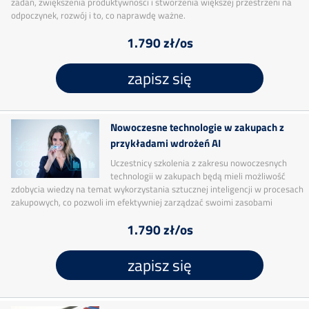
zadań, zwiększenia produktywności i stworzenia większej przestrzeni na
odpoczynek, rozwój i to, co naprawdę ważne.
1.790 zł/os
zapisz się
Nowoczesne technologie w zakupach z
przykładami wdrożeń AI
Uczestnicy szkolenia z zakresu nowoczesnych
technologii w zakupach będą mieli możliwość
zdobycia wiedzy na temat wykorzystania sztucznej inteligencji w procesach
zakupowych, co pozwoli im efektywniej zarządzać swoimi zasobami
1.790 zł/os
zapisz się