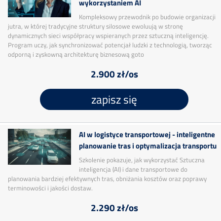
wykorzystaniem AI
Kompleksowy przewodnik po budowie organizacji
jutra, w której tradycyjne struktury silosowe ewoluują w stronę
dynamicznych sieci współpracy wspieranych przez sztuczną inteligencję.
Program uczy, jak synchronizować potencjał ludzki z technologią, tworząc
odporną i zyskowną architekturę biznesową goto
2.900 zł/os
zapisz się
AI w logistyce transportowej - inteligentne
planowanie tras i optymalizacja transportu
Szkolenie pokazuje, jak wykorzystać Sztuczna
inteligencja (AI) i dane transportowe do
planowania bardziej efektywnych tras, obniżania kosztów oraz poprawy
terminowości i jakości dostaw.
2.290 zł/os