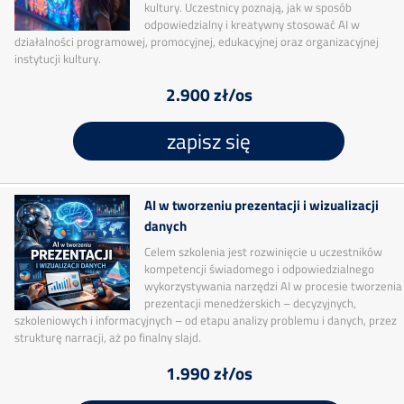
kultury. Uczestnicy poznają, jak w sposób
odpowiedzialny i kreatywny stosować AI w
działalności programowej, promocyjnej, edukacyjnej oraz organizacyjnej
instytucji kultury.
2.900 zł/os
zapisz się
AI w tworzeniu prezentacji i wizualizacji
danych
Celem szkolenia jest rozwinięcie u uczestników
kompetencji świadomego i odpowiedzialnego
wykorzystywania narzędzi AI w procesie tworzenia
prezentacji menedżerskich – decyzyjnych,
szkoleniowych i informacyjnych – od etapu analizy problemu i danych, przez
strukturę narracji, aż po finalny slajd.
1.990 zł/os