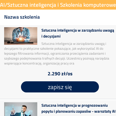
AI/Sztuczna inteligencja i Szkolenia komputerowe
Nazwa szkolenia
Sztuczna inteligencja w zarządzaniu uwagą
i decyzjami
Sztuczna inteligencja w zarządzaniu uwagą i
decyzjami to praktyczne szkolenie pokazujące, jak wykorzystać AI do
lepszego filtrowania informacji, ograniczania przeciążenia zadaniami i
szybszego podejmowania trafnych decyzji. Uczestnicy poznają narzędzia
wspierające koncentrację, organizację pracy ora
2.290 zł/os
zapisz się
Sztuczna inteligencja w prognozowaniu
popytu i planowaniu zapasów - warsztaty AI