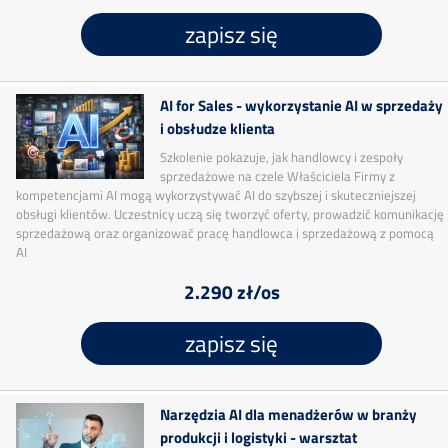
zapisz się
AI for Sales - wykorzystanie AI w sprzedaży
i obsłudze klienta
Szkolenie pokazuje, jak handlowcy i zespoły
sprzedażowe na czele Właściciela Firmy z
kompetencjami AI mogą wykorzystywać AI do szybszej i skuteczniejszej
obsługi klientów. Uczestnicy uczą się tworzyć oferty, prowadzić komunikację
sprzedażową oraz organizować pracę handlowca i sprzedażową z pomocą
AI
2.290 zł/os
zapisz się
Narzędzia AI dla menadżerów w branży
produkcji i logistyki - warsztat