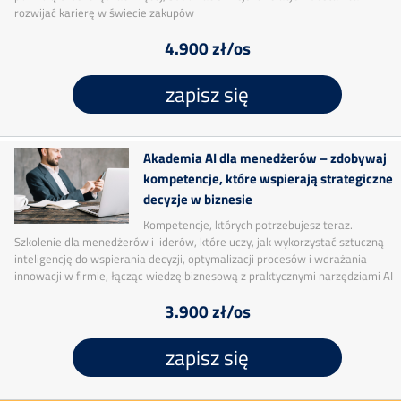
rozwijać karierę w świecie zakupów
4.900 zł/os
zapisz się
Akademia AI dla menedżerów – zdobywaj
kompetencje, które wspierają strategiczne
decyzje w biznesie
Kompetencje, których potrzebujesz teraz.
Szkolenie dla menedżerów i liderów, które uczy, jak wykorzystać sztuczną
inteligencję do wspierania decyzji, optymalizacji procesów i wdrażania
innowacji w firmie, łącząc wiedzę biznesową z praktycznymi narzędziami AI
3.900 zł/os
zapisz się