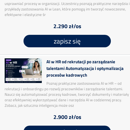
usprawniać procesy w organizacji. Uczestnicy poznają praktyczne narzędzia i
przykłady zastosowania AI w Lean, które pomogą im tworzyć nowoczesne,
efektywne i elastyczne śr
2.290 zł/os
zapisz się
AI w HR od rekrutacji po zarządzanie
talentami Automatyzacja i optymalizacja
procesów kadrowych
Poznaj praktyczne zastosowania AI w HR – od
rekrutacji i onboardingu po rozwój pracowników i zarządzanie talentami.
Naucz się automatyzować procesy kadrowe, tworzyć dokumenty i materiały
oraz efektywniej wykorzystywać dane i narzędzia AI w codziennej pracy.
Zobacz, jak sztuczna inteligencja może osz
2.900 zł/os