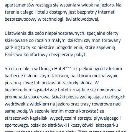
apartamentów rozciąga się wspaniały widok na jezioro. Na
Online
terenie całego Hotelu dostępny jest bezpłatny internet
bezprzewodowy w technologii światłowodowej.
Szkolenia
Ułatwienia dla osób niepełnosprawnych, specjalne oferty
skierowane do rodzin z małymi dziećmi czy monitorowany
parking to tylko niektóre udogodnienia, które zapewnią
Doradztwo
Państwu komfortowy i bezpieczny pobyt.
Strefa relaksu w Omega Hotel*** to piękny ogród z letnim
Doświadczenie
barbecue i słonecznym tarasem, na którym można wypić
poranną kawę lub podziwiać zachody słońca. W
bezpośrednim sąsiedztwie hotelu znajduje się nowoczesna
Kontakt
promenada spacerowa, ścieżki piesze zachęcające do długich
wędrówek z widokiem na jezioro oraz trasy rowerowe nad
samą wodą. W sezonie letnim można korzystać ze
Zapisz
strzeżonych kąpielisk, wypożyczalni sprzętu pływającego i
sportowego, boisk do siatkówki i koszykówki, skateparku
się
oraz wodnego placu zabaw na plaży. Zimą można poszaleć na