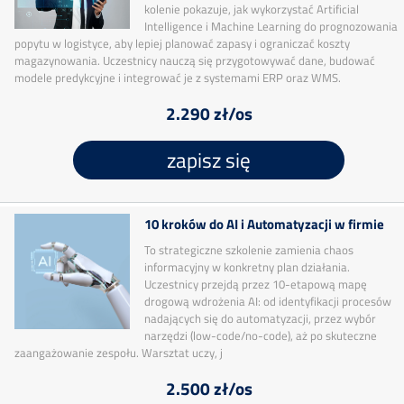
kolenie pokazuje, jak wykorzystać Artificial
Intelligence i Machine Learning do prognozowania
popytu w logistyce, aby lepiej planować zapasy i ograniczać koszty
magazynowania. Uczestnicy nauczą się przygotowywać dane, budować
modele predykcyjne i integrować je z systemami ERP oraz WMS.
2.290 zł/os
zapisz się
10 kroków do AI i Automatyzacji w firmie
To strategiczne szkolenie zamienia chaos
informacyjny w konkretny plan działania.
Uczestnicy przejdą przez 10-etapową mapę
drogową wdrożenia AI: od identyfikacji procesów
nadających się do automatyzacji, przez wybór
narzędzi (low-code/no-code), aż po skuteczne
zaangażowanie zespołu. Warsztat uczy, j
2.500 zł/os