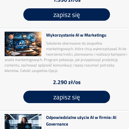
zapisz się
Wykorzystanie AI w Marketingu
Szkolenie skierowane do zespołów
marketingowych, które chcą wykorzystywać AI do
tworzenia treści, planowaniu i realizacji kampanii i
analiz marketingowych. Program pokazuje, jak przyspieszyć produkcję
contentu, zachować spójność komunikacji i lepiej rozumieć potrzeby
klientów. Całość uzupełnia Opcjo
2.290 zł/os
zapisz się
Odpowiedzialne użycie AI w firmie: AI
Governance