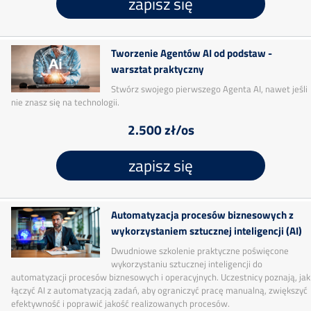
zapisz się
Tworzenie Agentów AI od podstaw -
warsztat praktyczny
Stwórz swojego pierwszego Agenta AI, nawet jeśli
nie znasz się na technologii.
2.500 zł/os
zapisz się
Automatyzacja procesów biznesowych z
wykorzystaniem sztucznej inteligencji (AI)
Dwudniowe szkolenie praktyczne poświęcone
wykorzystaniu sztucznej inteligencji do
automatyzacji procesów biznesowych i operacyjnych. Uczestnicy poznają, jak
łączyć AI z automatyzacją zadań, aby ograniczyć pracę manualną, zwiększyć
efektywność i poprawić jakość realizowanych procesów.