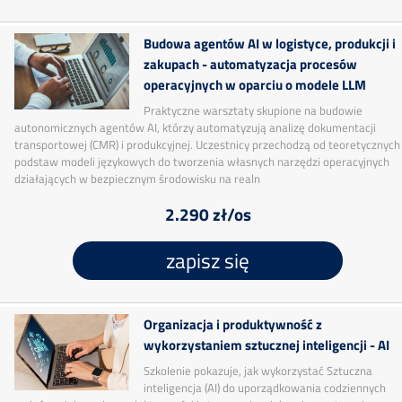
Budowa agentów AI w logistyce, produkcji i
zakupach - automatyzacja procesów
operacyjnych w oparciu o modele LLM
Praktyczne warsztaty skupione na budowie
autonomicznych agentów AI, którzy automatyzują analizę dokumentacji
transportowej (CMR) i produkcyjnej. Uczestnicy przechodzą od teoretycznych
podstaw modeli językowych do tworzenia własnych narzędzi operacyjnych
działających w bezpiecznym środowisku na realn
2.290 zł/os
zapisz się
Organizacja i produktywność z
wykorzystaniem sztucznej inteligencji - AI
Szkolenie pokazuje, jak wykorzystać Sztuczna
inteligencja (AI) do uporządkowania codziennych